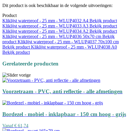
Dit product is ook beschikbaar in de volgende uitvoeringen:
Product
Kliklijst waterproof - 25 mm - WLUP4032
A4
Bekijk product
Kliklijst waterproof - 25 mm - WLUP4033
A3
Bekijk product
Kliklijst waterproof - 25 mm - WLUP4034
A2
Bekijk product
Kliklijst waterproof - 25 mm - WLUP4036
50x70 cm
Bekijk
product
Kliklijst waterproof - 25 mm - WLUP4037
70x100 cm
Bekijk product
Kliklijst waterproof - 25 mm - WLUP4038
A0
Bekijk product
Gerelateerde producten
Voorzetraam - PVC, anti reflectie - alle afmetingen
Bordezel - mobiel - inklapbaar - 150 cm hoog - grijs
Vanaf
€ 61,74