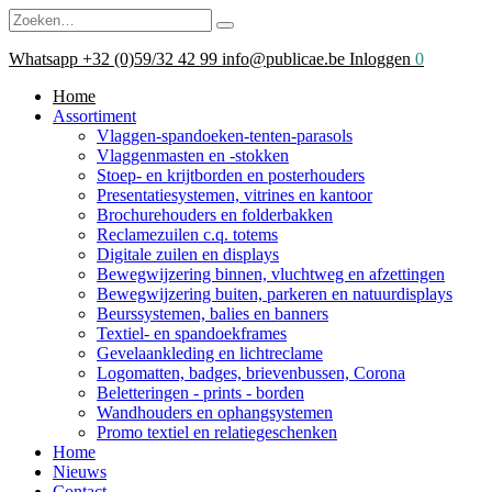
Whatsapp
+32 (0)59/32 42 99
info@publicae.be
Inloggen
0
Home
Assortiment
Vlaggen-spandoeken-tenten-parasols
Vlaggenmasten en -stokken
Stoep- en krijtborden en posterhouders
Presentatiesystemen, vitrines en kantoor
Brochurehouders en folderbakken
Reclamezuilen c.q. totems
Digitale zuilen en displays
Bewegwijzering binnen, vluchtweg en afzettingen
Bewegwijzering buiten, parkeren en natuurdisplays
Beurssystemen, balies en banners
Textiel- en spandoekframes
Gevelaankleding en lichtreclame
Logomatten, badges, brievenbussen, Corona
Beletteringen - prints - borden
Wandhouders en ophangsystemen
Promo textiel en relatiegeschenken
Home
Nieuws
Contact