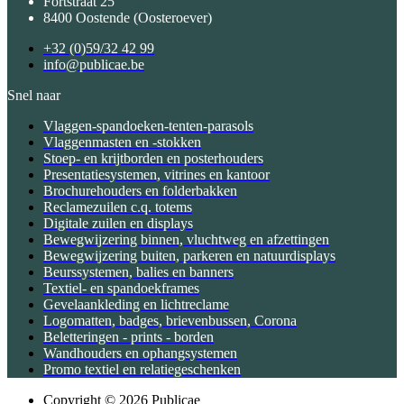
Fortstraat 25
8400 Oostende (Oosteroever)
+32 (0)59/32 42 99
info@publicae.be
Snel naar
Vlaggen-spandoeken-tenten-parasols
Vlaggenmasten en -stokken
Stoep- en krijtborden en posterhouders
Presentatiesystemen, vitrines en kantoor
Brochurehouders en folderbakken
Reclamezuilen c.q. totems
Digitale zuilen en displays
Bewegwijzering binnen, vluchtweg en afzettingen
Bewegwijzering buiten, parkeren en natuurdisplays
Beurssystemen, balies en banners
Textiel- en spandoekframes
Gevelaankleding en lichtreclame
Logomatten, badges, brievenbussen, Corona
Beletteringen - prints - borden
Wandhouders en ophangsystemen
Promo textiel en relatiegeschenken
Copyright © 2026 Publicae